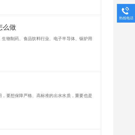
热线电话
怎么做
、生物制药、食品饮料行业、电子半导体、锅炉用
用，要想保障严格、高标准的出水水质，重要也是