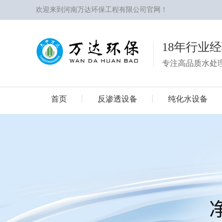
欢迎来到河南万达环保工程有限公司官网！
18年行业
专注高品质水处
首页
反渗透设备
纯化水设备