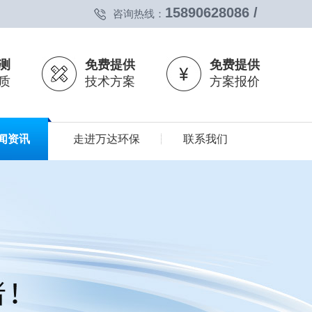
15890628086 /
咨询热线：
测
免费提供
免费提供
质
技术方案
方案报价
闻资讯
走进万达环保
联系我们