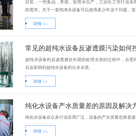
目前，一些食品，养殖，饮用水生产，工业化工等行业采
的需求。关于一套纯净水设备可以使用多少年这个问题，首先
详情 >>
常见的超纯水设备反渗透膜污染如何
超纯水设备的反渗透膜在长期的处理水质的过程中，会受
后会影响到超纯水设备的出水水质。
详情 >>
纯化水设备产水质量差的原因及解决
纯化水设备在众多行业应用广泛，设备的产水质量也将直接
详情 >>