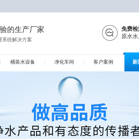
经验的生产厂家
免费检
原水水
理系统解决方案
桶装水设备
净化车间
客户案例
新