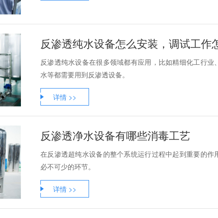
反渗透纯水设备怎么安装，调试工作
反渗透纯水设备在很多领域都有应用，比如精细化工行业
水等都需要用到反渗透设备。
详情 >>
反渗透净水设备有哪些消毒工艺
在反渗透超纯水设备的整个系统运行过程中起到重要的作
必不可少的环节。
详情 >>