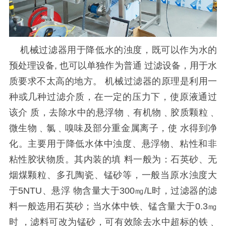
机械过滤器用于降低水的浊度，既可以作为水的
预处理设备, 也可以单独作为普通 过滤设备，用于水
质要求不太高的地方。 机械过滤器的原理是利用一
种或几种过滤介质，在一定的压力下，使原液通过
该介 质，去除水中的悬浮物﹑有机物﹑胶质颗粒﹑
微生物﹑氯﹑嗅味及部分重金属离子，使 水得到净
化。主要用于降低水体中浊度、悬浮物、粘性和非
粘性胶状物质。其内装的填 料一般为：石英砂、无
烟煤颗粒、多孔陶瓷、锰砂等，一般当原水浊度大
于5NTU、悬浮 物含量大于300㎎/L时，过滤器的滤
料一般选用石英砂；当水体中铁、锰含量大于0.3㎎
时 ，滤料可改为锰砂，可有效除去水中超标的铁﹑