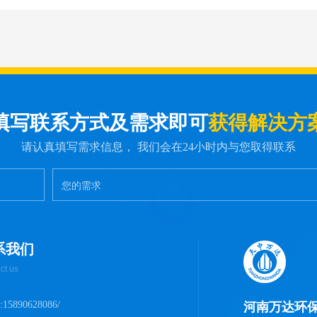
填写联系方式及需求即可
获得解决方
请认真填写需求信息， 我们会在24小时内与您取得联系
系我们
ct us
15890628086/
河南万达环