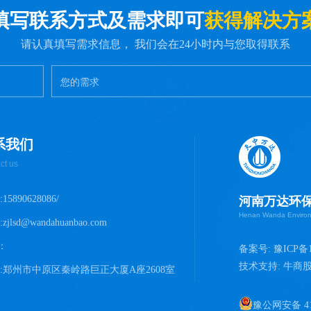
填写联系方式及需求即可
获得解决方
请认真填写需求信息， 我们会在24小时内与您取得联系
系我们
ct us
15890628086/
河南万达环
Henan Wanda Environm
zjlsd@wandahuanbao.com
：
备案号:
豫ICP备1
技术支持: 牛商
 :郑州市中原区秦岭路巨正大厦A座2608室
豫公网安备 410