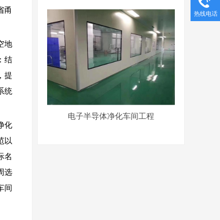
省甬
热线电话
空地
：结
，提
系统
电子半导体净化车间工程
净化
范以
际名
周选
车间