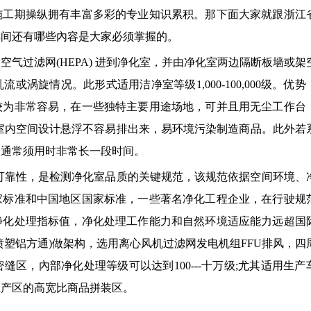
施工期操纵拥有丰富多彩的专业知识累积。那下面大家就跟浙江
车间还有哪些內容是大家必须掌握的。
气过滤网(HEPA) 进到净化室，并由净化室两边隔断板墙或架
涡旋情况。此形式适用洁净室等级1,000-100,000级。优势
较为非常容易，在一些独特主要用途场地，可并且用无尘工作台
室内空间设计悬浮不容易排出来，易环境污染制造商品。此外若
，通常须用时非常长一段时间。
可靠性，是检测净化室品质的关键规范，该规范依据空间环境、
家标准和中国地区国家标准，一些著名净化工程企业，在行驶规
净化处理指标值，净化处理工作能力和自然环境适应能力远超国
喷塑铝方通)做架构，选用离心风机过滤网发电机组FFU排风，四
区，內部净化处理等级可以达到100---十万级;尤其适用生产
生产区的高宽比商品拼装区。