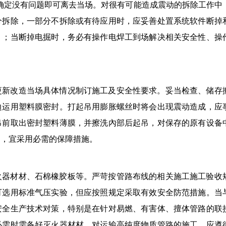
后确定没有问题即可离去当场。对很有可能造成震动的拆除工作中
分拆除，一部分不拆除或有待应用时，应妥善处置系统软件断掉
）；当断掉电掘时，务必有操作电焊工到场解决相关安全性、操
更新改造当场具体情况制订施工及安全性要求。妥当检查、储存
边运用塑料膜密封。打起吊用膨胀螺丝时将会出现震动造成，应
吊前取出密封塑料薄膜，并擦洗內部后起吊，对保存的原有设备
力，宜采用必需的保障措施。
火器材材、石棉橡胶板等。严苛按管路布线的相关施工施工验收
可选用标准气压实验，但应按照规定采取有效安全防范措施。当
安全生产技术对策，特别是在针对易燃、有害体、擅体管路的联
必需时需备好灭火器材材。对运输高纯度物质管路的施工，应遵