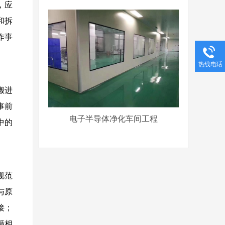
，应
和拆
作事
热线电话
搬进
事前
电子半导体净化车间工程
中的
规范
与原
接；
循相