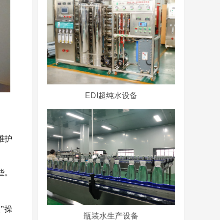
EDI超纯水设备
维护
些。
”操
瓶装水生产设备