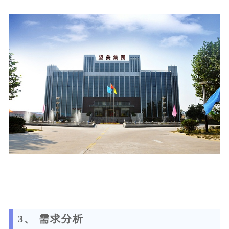
3、 需求分析