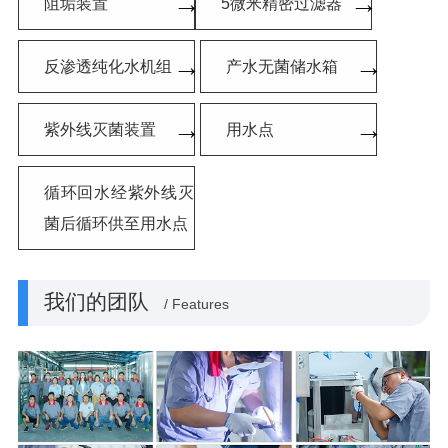
→
→
阻垢装置
5微米精密过滤器
→
→
反渗透纯化水机组
产水无菌储水箱
→
→
紫外线灭菌装置
用水点
循环回水经紫外线灭
菌后循环供至用水点
我们的团队
/ Features