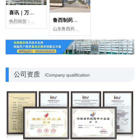
喜讯｜万达环保与新拓洋生物工程有限公司签约
鲁西制药使用万达环保纯化水机组设备
热烈祝贺：河南万达环保工程有限公司于2020年9月与新拓洋生物工程有限公司一套45m³/h纯化水装置的项目合同！旨在为该公司制药的高标准生产添砖加瓦。
山东鲁西药业有限公司始建于1991年6月27日，地处山东省菏泽市鄄城县开发区，是集原料药及制剂的研发、生产和销售为一体的现代化制药企业。
公司资质
/Company qualification