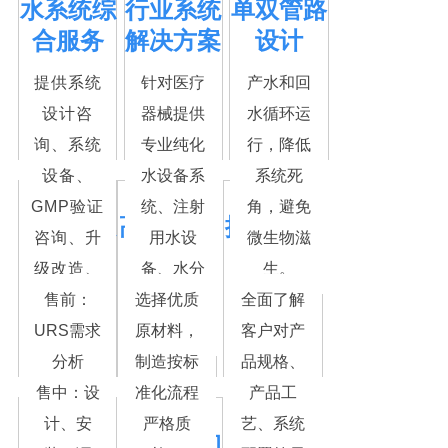
水系统综
行业系统
单双管路
合服务
解决方案
设计
提供系统
针对医疗
产水和回
设计咨
器械提供
水循环运
询、系统
专业纯化
行，降低
设备、
水设备系
系统死
GMP验证
统、注射
角，避免
立体式服
高品质产
按需量身
咨询、升
用水设
微生物滋
务
品制造
定制
级改造、
备、水分
生。
运营维保
售前：
选择优质
配系统解
全面了解
等全流程
URS需求
原材料，
决方案
客户对产
服务
分析
制造按标
品规格、
售中：设
准化流程
产品工
计、安
严格质
艺、系统
设备标椎
验证咨询