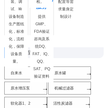
装、调
检。
配置等需
化
服务
试、验
求量身定
证、培训
设备制造
提供
制设计
售后：快
生产图纸
GMP、
速响应、
化，标准
FDA验证
长期服务
化，流程
咨询及系
化，保障
统DQ、
工艺流程
/ Process
设备质
FAT、IQ、
量。
QQ、
SAT、PQ
→
→
自来水
原水罐
验证资料
→
→
原水增压泵
机械过滤器
→
→
软化器1、2
活性炭滤器