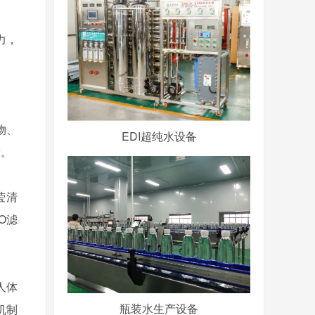
力，
物、
EDI超纯水设备
康。
莹清
O滤
人体
瓶装水生产设备
机制